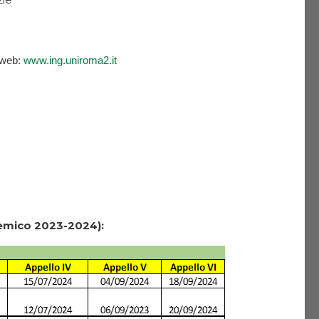
 web
:
www.ing.uniroma2.it
demico 2023-2024):