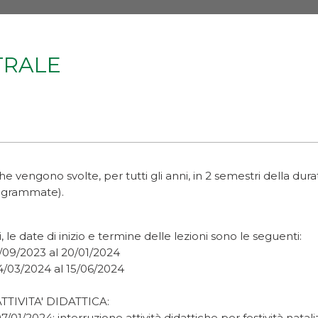
TRALE
iche vengono svolte, per tutti gli anni, in 2 semestri della d
ogrammate).
 le date di inizio e termine delle lezioni sono le seguenti:
5/09/2023 al 20/01/2024
04/03/2024 al 15/06/2024
TIVITA' DIDATTICA:
7/01/2024: interruzione attività didattiche per festività natali