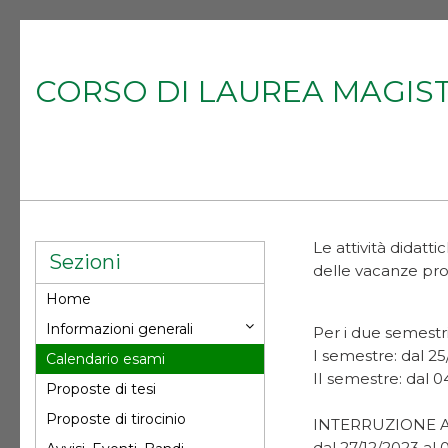
CORSO DI LAUREA MAGIS
Le attività didatt
Sezioni
delle vacanze pr
Home
Informazioni generali
Per i due semestri,
I semestre: dal 2
Calendario esami
II semestre: dal 
Proposte di tesi
Proposte di tirocinio
INTERRUZIONE AT
dal 27/12/2023 al 0